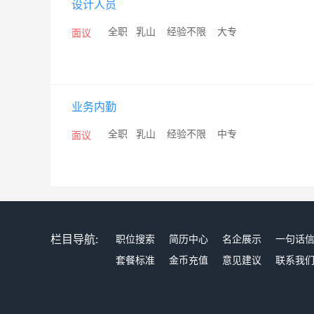
设计人员
/
全职
/
乳山
/
经验不限
/
大专
面议
业务内勤
/
全职
/
乳山
/
经验不限
/
中专
面议
栏目导航:
职位搜索
简历中心
名企展示
一句话
套餐标准
金币充值
意见建议
联系我