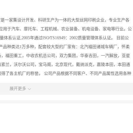
”是一家集设计开发、科研生产为一体的大型丝网印刷企业，专业生产各
广泛应用于汽车、摩托车、工程机械、农业装备、机电设备、家电等行业。公
量体系认证,2005年通过ISO∕TS16949：2002质量管理体系认证。 目前公
务，产品种类达1万多种，配套较大型的厂家有：北汽福田诸城车辆厂，怀柔
备，福田重工，中收农机总公司，双力集团，华泰吉田，一汽解放，亚星
格索兰，沃尔沃公司，宝马阁，北京现代，戴纳派克，嘉陵本田，本田通
得了各主机厂的称誉。 公司产品根据不同客户、不同产品属性选用各种
为3年，5年，7年，9年不等。公司常规选用PVC品牌有美国3M，比利
展开更多
国SERICOL，日本SEIKO，德国THERMO-JET等等。公司管理实行严格
先进水平。 济南贝妮印务有限公司全体员工热忱欢迎国内外有识之士莅临