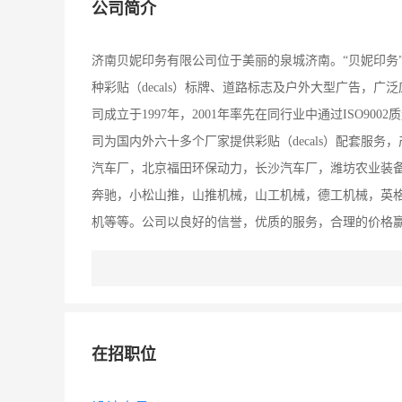
公司简介
济南贝妮印务有限公司位于美丽的泉城济南。“贝妮印务
种彩贴（decals）标牌、道路标志及户外大型广告，
司成立于1997年，2001年率先在同行业中通过ISO9002质
司为国内外六十多个厂家提供彩贴（decals）配套服
汽车厂，北京福田环保动力，长沙汽车厂，潍坊农业装
奔驰，小松山推，山推机械，山工机械，德工机械，英
机等等。公司以良好的信誉，优质的服务，合理的价格赢
品牌的高档不干胶材料制作而成，产品耐侯性可根据要求分
时MACTAC，德国JAC，日本LINTEC，油墨一般选用英
的工艺工序管理，产品精良率100％，产品质量达国际
公司考察指导。
在招职位